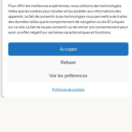
d’enfance de nos petits.
Pour offrir les meilleures expériences, nous utilisons des technologies
telles que les cookies pour stocker et/ou accéder aux informations des
appareils. Le fait de consentir à ces technologies nous permettra de traiter
des données telles que le comportement de navigation ou les ID uniques
sur ce site. Le fait de ne pas consentir ou de retirer son consentement peut
avoir un effet négatif sur certaines caractéristiques et fonctions.
Calandreta del pais sud Tolosan
Accepter
Pour une école citoyenne et solidaire.
Refuser
Confidentialité
Voir les préférences
Politique de confidentialité
Conditions générales
Politique de cookies
Nous contacter
Calandreta del pais sud Tolosan 2026