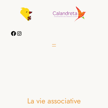
Aller
au
contenu
Facebook
Instagram
La vie associative