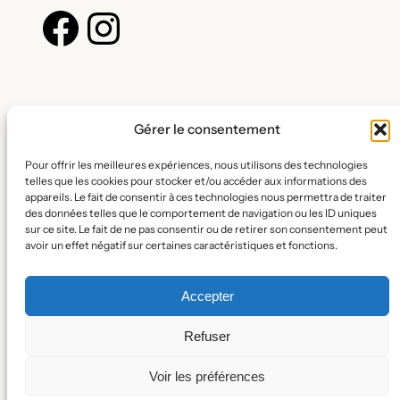
Facebook
Instagram
Gérer le consentement
Calandreta del pais sud Tolosan
Pour offrir les meilleures expériences, nous utilisons des technologies
telles que les cookies pour stocker et/ou accéder aux informations des
appareils. Le fait de consentir à ces technologies nous permettra de traiter
Pour une école citoyenne et solidaire.
des données telles que le comportement de navigation ou les ID uniques
sur ce site. Le fait de ne pas consentir ou de retirer son consentement peut
Confidentialité
avoir un effet négatif sur certaines caractéristiques et fonctions.
Politique de confidentialité
Conditions générales
Accepter
Nous contacter
Refuser
Voir les préférences
Calandreta del pais sud Tolosan 2026