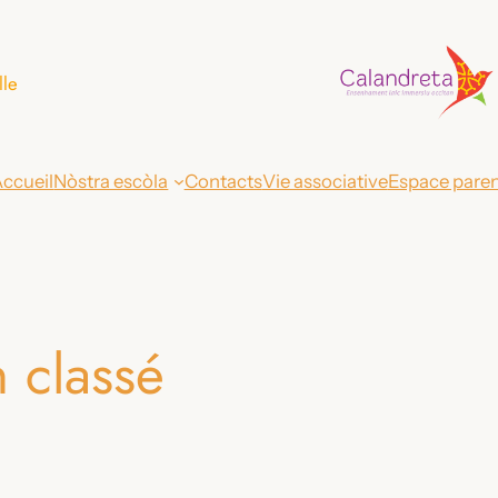
lle
ccueil
Nòstra escòla
Contacts
Vie associative
Espace pare
 classé