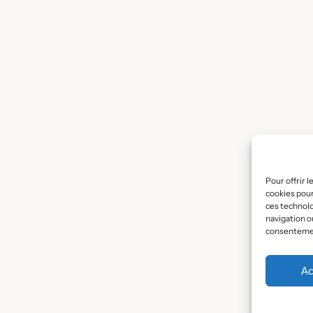
Pour offrir 
cookies pour
ces technol
navigation ou
consentement
Ac