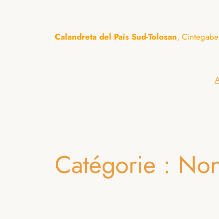
Aller
au
Calandreta del País Sud-Tolosan
, Cintegabe
contenu
A
Catégorie :
Non